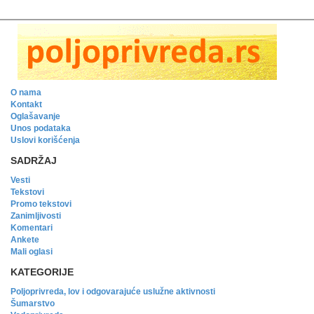
O nama
Kontakt
Oglašavanje
Unos podataka
Uslovi korišćenja
SADRŽAJ
Vesti
Tekstovi
Promo tekstovi
Zanimljivosti
Komentari
Ankete
Mali oglasi
KATEGORIJE
Poljoprivreda, lov i odgovarajuće uslužne aktivnosti
Šumarstvo