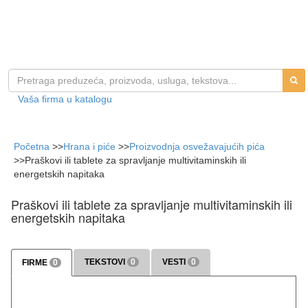
Vaša firma u katalogu
Početna
>>
Hrana i piće
>>
Proizvodnja osvežavajućih pića
>>
Praškovi ili tablete za spravljanje multivitaminskih ili
energetskih napitaka
Praškovi ili tablete za spravljanje multivitaminskih ili
energetskih napitaka
TEKSTOVI
0
VESTI
0
FIRME
0
>>> više
>>> više