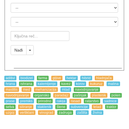
Država
Mesto
Ključna
Reč
Toggle Dropdown
Nađi
aditivi
biodizel
farma
gljive
hektar
hibrid
hladnjača
hrana
ishrana
kalemljenje
kavez
korov
kukuruz
malina
mastitis
med
mehanizacija
mlađ
navodnjavanje
navodnjavanje
organsko
paradajz
pašnjak
plastenik
polen
prase
premiks
prirodno
rakija
rasad
ratarstvo
sadnice
setva
siliranje
staklenik
štene
subvencije
telad
traktor
uzgoj
vertiklani
vinograd
zadruga
zaštita
živina